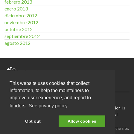
febrero 2013
enero 2013
diciembre 2012
noviembre 2012
octubre 2012
septiembre 2012
agosto 2012
Activities OKFN Spain
This website uses cookies that collect
information, to help the maintainers to
improve user experience, and report to
Source code
available under the MIT license.
funders.
See privacy policy
Content on this site, made by
Open Knowledge Foundation
, is
licensed under a
Creative Commons Attribution 4.0 International
License
.
Opt out
Allow cookies
Refer to our
attributions page
for attributions of other work on the site.