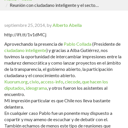
Reunión con ciudadano inteligente y el sector de la transparencia en España
septiembre 25, 2014, by
Alberto Abella
http://ift.tt/1v1dMCj
Aprovechando la presencia de
Pablo Collada
(Presidente de
ciudadano inteligente
) y gracias a Alba Gutiérrez, nos
tuvimos la oportunidad de intercambiar impresiones entre la
madurez democrática y como lanzar proyectos en el ámbito
de la transparencia, el gobierno abierto, la participación
ciudadana y el conocimiento abierto.
Kuorum.org
,
civio
,
access-info
,
ciecode
,
que hacen los
diputados
,
ideograma
, y otros fueron los asistentes al
encuentro.
Mi impresión particular es que Chile nos lleva bastante
delantera.
En cualquier caso Pablo fue un ponente muy dispuesto a
copartir y muy ameno de escuchar y de debatir con el.
También echamos de menos este tipo de reuniones que