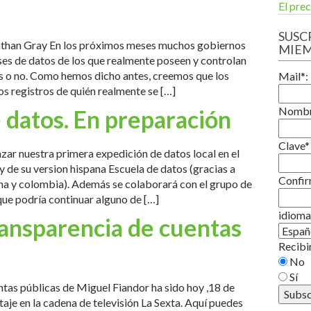
El prec
SUSCR
onathan Gray En los próximos meses muchos gobiernos
MIE
ses de datos de los que realmente poseen y controlan
s o no. Como hemos dicho antes, creemos que los
Mail*:
 los registros de quién realmente se […]
Nomb
 datos. En preparación
Clave*
ar nuestra primera expedición de datos local en el
y de su version hispana Escuela de datos (gracias a
Confir
na y colombia). Además se colaborará con el grupo de
ue podría continuar alguno de […]
idioma
ransparencia de cuentas
Recibir
No
Sí
ntas públicas de Miguel Fiandor ha sido hoy ,18 de
aje en la cadena de televisión La Sexta. Aquí puedes