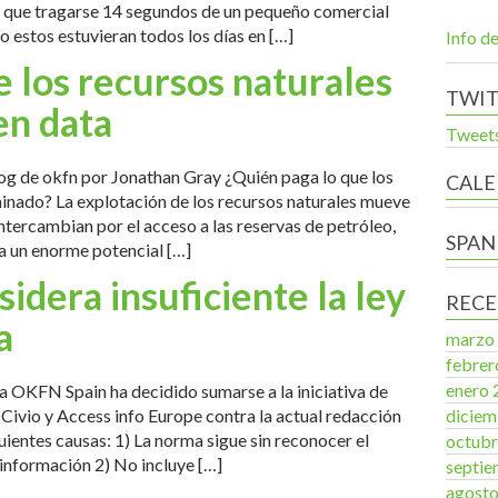
y que tragarse 14 segundos de un pequeño comercial
 estos estuvieran todos los días en […]
Info de
e los recursos naturales
TWI
en data
Tweets
blog de okfn por Jonathan Gray ¿Quién paga lo que los
CALE
minado? La explotación de los recursos naturales mueve
intercambian por el acceso a las reservas de petróleo,
SPAN
ca un enorme potencial […]
dera insuficiente la ley
RECE
a
marzo
febrer
enero 
va OKFN Spain ha decidido sumarse a la iniciativa de
diciem
Civio y Access info Europe contra la actual redacción
guientes causas: 1) La norma sigue sin reconocer el
octubr
información 2) No incluye […]
septie
agost