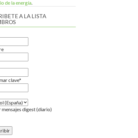
io de la energía
.
IBETE A LA LISTA
MBROS
re
mar clave*
 mensajes digest (diario)