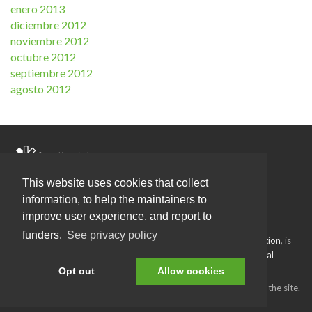
enero 2013
diciembre 2012
noviembre 2012
octubre 2012
septiembre 2012
agosto 2012
Activities OKFN Spain
This website uses cookies that collect
information, to help the maintainers to
improve user experience, and report to
Source code
available under the MIT license.
funders.
See privacy policy
Content on this site, made by
Open Knowledge Foundation
, is
licensed under a
Creative Commons Attribution 4.0 International
License
.
Opt out
Allow cookies
Refer to our
attributions page
for attributions of other work on the site.