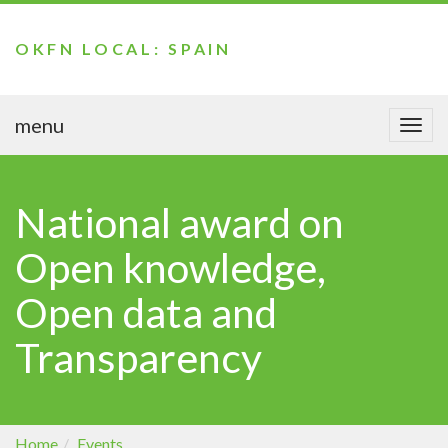
OKFN LOCAL: SPAIN
menu
Togg
navi
National award on
Open knowledge,
Open data and
Transparency
Home
Events