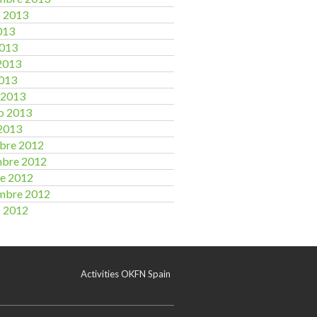
o 2013
2013
2013
2013
2013
 2013
o 2013
2013
bre 2012
mbre 2012
e 2012
mbre 2012
o 2012
Activities OKFN Spain