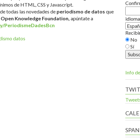
Confir
ínimos de HTML, CSS y Javascript.
 de todas las novedades de
periodismo de datos
que
a
Open Knowledge Foundation,
apúntate a
idioma
t.ly/PeriodismeDadesBcn
Recibir
dismo datos
No
Sí
Info de
TWI
Tweets
CALE
SPAN