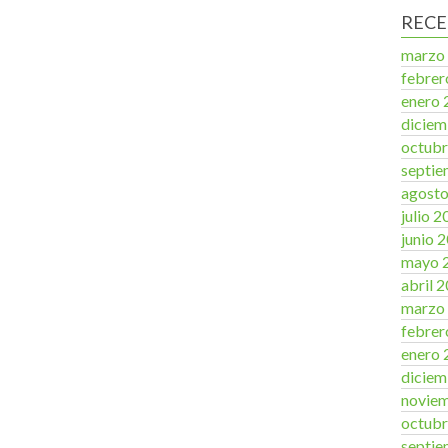
RECE
marzo
febrer
enero 
diciem
octubr
septie
agost
julio 
junio 
mayo 
abril 
marzo
febrer
enero 
diciem
novie
octubr
septie