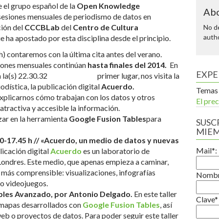
 el grupo español de la
Open Knowledge
Abo
sesiones mensuales de periodismo de datos en
ción del
CCCBLab
del
Centro de Cultura
No de
autho
ue ha apostado por esta disciplina desde el principio.
) contaremos con la última cita antes del verano.
siones mensuales continúan
hasta finales del 2014.
En
EXPE
primer lugar, nos visita la
dística, la publicación digital
Acuerdo.
Temas 
xplicarnos
cómo trabajan con los datos y otros
El prec
tractiva y accesible la información.
zar en la herramienta
Google Fusion Tables
para
SUSCR
MIE
0-17.45 h // «Acuerdo, un medio de datos y nuevas
Mail*:
icación digital
Acuerdo
es un laboratorio de
Londres. Este medio, que apenas empieza a caminar,
 más comprensible: visualizaciones, infografías
Nomb
o videojuegos.
ables Avanzado, por Antonio Delgado.
En este taller
Clave*
r mapas desarrollados con
Google Fusion Tables
, así
eb o proyectos de datos. Para poder seguir este taller