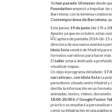
Ya
han pasado 10 meses
desde que
Foundation
empezó a impulsar las 
Barcelona, con la inmensa colabora
Contemporánea de Barcelona
, q
Este jueves
19 de junio
(de 17h a 20h
Apunto ya que en octubre, estas se
directora de una nueva aventura perio
Idoia Sota
vendrá de Madrid para e
formatos narrativos para hacer más a
El
taller
estará dedicado a profundi
visualizar mapas.
Os dejo el programa detallado:
17.0
narrativas», con Idoia Sota
La publ
periodismo situado entre Madrid y 
destila la información en un formato
animadas, textos, vídeos,
docuwebs 
18.00-20.00 h // Google Fusion T
práctico se enseñará a personaliza
como su integración en una página w