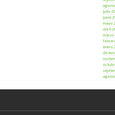
agost
julio 
junio 
mayo 
abril 
marzo
febrer
enero 
diciem
novie
octubr
septie
agost