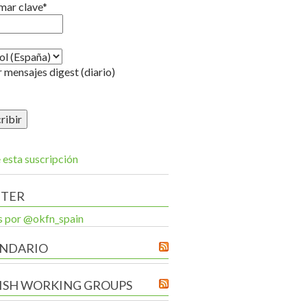
mar clave*
 mensajes digest (diario)
 esta suscripción
TTER
 por @okfn_spain
NDARIO
ISH WORKING GROUPS