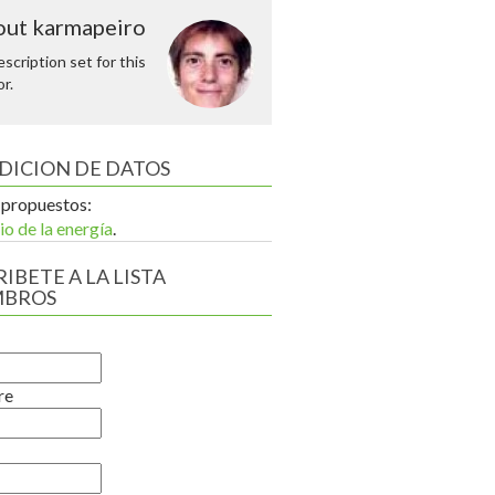
ut karmapeiro
scription set for this
r.
DICION DE DATOS
propuestos:
io de la energía
.
IBETE A LA LISTA
MBROS
re